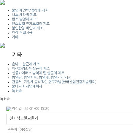
불연 페인트/접착제 제조
나노 세라믹 제조
탄소 발열체 제조
탄소발열 전기보일러 제조
불연함침 바인더 제조
현장 직접시공
기타
기타
은나노 살균제 제조
이산화염소수 살균제 제조
신종바이러스 방역제 및 살균제 제조
방열판, 방열시트, 방열재, 방열기기 제조
관공서, 기업체 공식적인 연구개발(한국산업진흥기술협회)
불타지마 사업계획서
특허증
특허증
작성일 : 23-01-09 15:29
전기식오일교환기
글쓴이 :
(주)상남